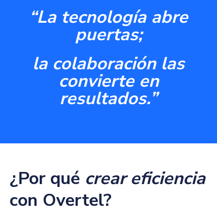
“La tecnología abre
puertas;
la colaboración las
convierte en
resultados.”
¿Por qué
crear
eficiencia
con Overtel?